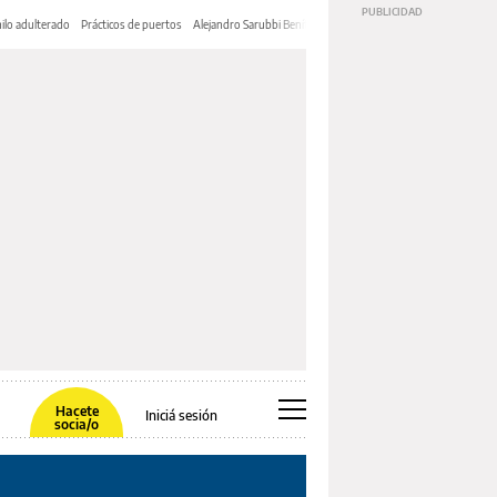
ilo adulterado
Prácticos de puertos
Alejandro Sarubbi Benítez
Hacete
Iniciá sesión
socia/o