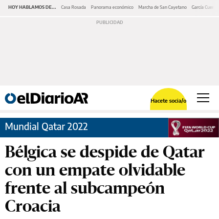
HOY HABLAMOS DE...
Casa Rosada
Panorama económico
Marcha de San Cayetano
García Cuerva
Hacete socia/o
Mundial Qatar 2022
Bélgica se despide de Qatar
con un empate olvidable
frente al subcampeón
Croacia