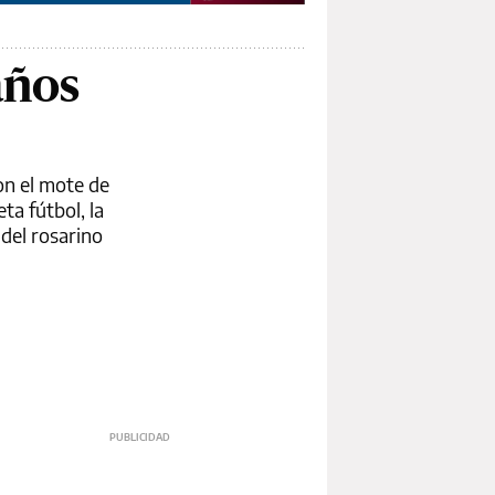
años
on el mote de
ta fútbol, la
 del rosarino