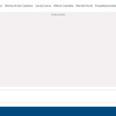
co
Marcha de San Cayetano
García Cuerva
Milei en Colombia
Marcelo Porcel
Propiedad privada