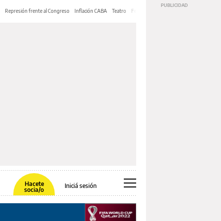
Represión frente al Congreso
Inflación CABA
Teatro
Feria de Editores
Mery Streep
Hacete
Iniciá sesión
socia/o