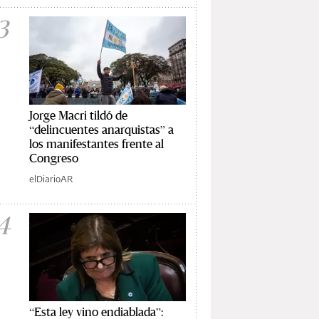
3
Jorge Macri tildó de
“delincuentes anarquistas” a
los manifestantes frente al
Congreso
elDiarioAR
4
“Esta ley vino endiablada”: