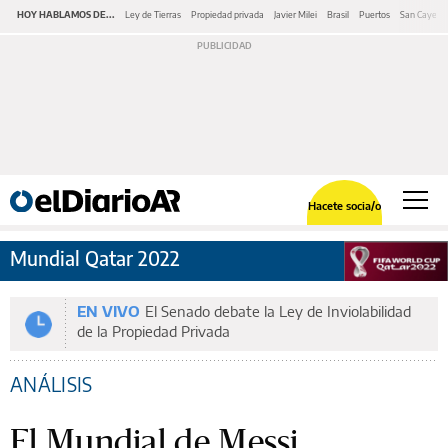
HOY HABLAMOS DE...
Ley de Tierras
Propiedad privada
Javier Milei
Brasil
Puertos
San Cayeta
Hacete socia/o
Mundial Qatar 2022
EN VIVO
El Senado debate la Ley de Inviolabilidad
de la Propiedad Privada
ANÁLISIS
El Mundial de Messi