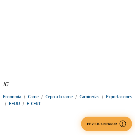
IG
Economía
/
Carne
/
Cepo a la carne
/
Carnicerías
/
Exportaciones
/
EEUU
/
E-CERT
HE VISTO UN ERROR