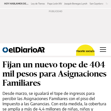
HOY HABLAMOS DE...
Ley de Tierras
Papa León XIV
Joaquín Benegas Lynch
San Cayetano
Swap
Hacete socia/o
Fijan un nuevo tope de 404
mil pesos para Asignaciones
Familiares
Desde marzo, se igualará el tope de ingresos para
percibir las Asignaciones Familiares con el piso del
Impuesto a las Ganancias. Con esta medida, la cobertura
se amplía a más de 4,4 millones de niñas, niños y