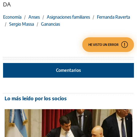
DA
Economía
/
Anses
/
Asignaciones familiares
/
Fernanda Raverta
/
Sergio Massa
/
Ganancias
HE VISTO UN ERROR
Comentarios
Lo más leído por los socios