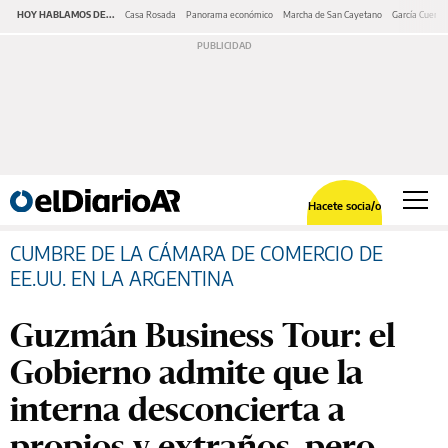
HOY HABLAMOS DE...
Casa Rosada
Panorama económico
Marcha de San Cayetano
García Cuerva
Hacete socia/o
CUMBRE DE LA CÁMARA DE COMERCIO DE
EE.UU. EN LA ARGENTINA
Guzmán Business Tour: el
Gobierno admite que la
interna desconcierta a
propios y extraños, pero