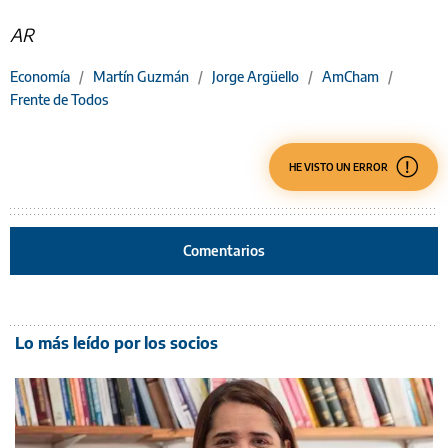
AR
Economía
/
Martín Guzmán
/
Jorge Argüello
/
AmCham
/
Frente de Todos
HE VISTO UN ERROR
Comentarios
Lo más leído por los socios