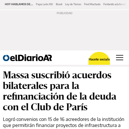
HOY HABLAMOS DE...
Papa León XIV
Brasil
Ley de Tierras
Fred Machado
Fentanilo adulterado
Hacete socia/o
Massa suscribió acuerdos
bilaterales para la
refinanciación de la deuda
con el Club de París
Logró convenios con 15 de 16 acreedores de la institución
que permitirán financiar proyectos de infraestructura a