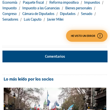
Economía
/
Paquete fiscal
/
Reforma impositiva
/
Impuestos
/
Impuesto
/
Impuesto a las Ganancias
/
Bienes personales
/
Congreso
/
Cámara de Diputados
/
Diputados
/
Senado
/
Senadores
/
Luis Caputo
/
Javier Milei
HE VISTO UN ERROR
Comentarios
Lo más leído por los socios