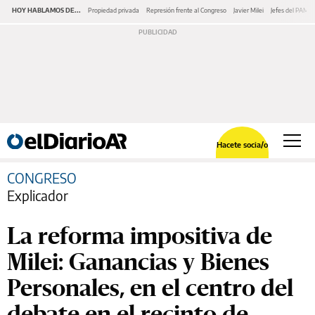
HOY HABLAMOS DE...
Propiedad privada
Represión frente al Congreso
Javier Milei
Jefes del PAMI
Hacete socia/o
CONGRESO
Explicador
La reforma impositiva de
Milei: Ganancias y Bienes
Personales, en el centro del
debate en el recinto de