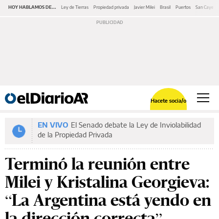
HOY HABLAMOS DE...
Ley de Tierras
Propiedad privada
Javier Milei
Brasil
Puertos
San Cayeta
Hacete socia/o
EN VIVO
El Senado debate la Ley de Inviolabilidad
de la Propiedad Privada
Terminó la reunión entre
Milei y Kristalina Georgieva:
“La Argentina está yendo en
la dirección correcta”