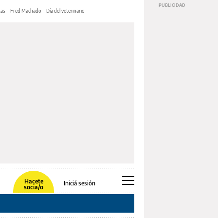
tas
Fred Machado
Día del veterinario
Hacete
Iniciá sesión
socia/o