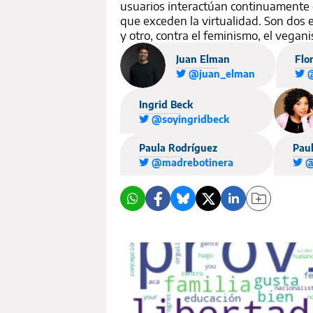
usuarios interactúan continuamente 
que exceden la virtualidad. Son dos 
y otro, contra el feminismo, el vegan
Juan Elman
Flo
@juan_elman
@
Ingrid Beck
@soyingridbeck
Paula Rodríguez
Pau
@madrebotinera
@