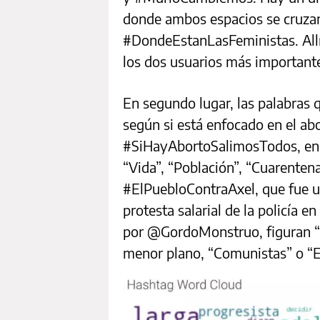
donde ambos espacios se cruzan,
#DondeEstanLasFeministas. Al
los dos usuarios más important
En segundo lugar, las palabras
según si está enfocado en el abo
#SiHayAbortoSalimosTodos, en 
“Vida”, “Población”, “Cuarentena
#ElPuebloContraAxel, que fue u
protesta salarial de la policía 
por @GordoMonstruo, figuran “Re
menor plano, “Comunistas” o “