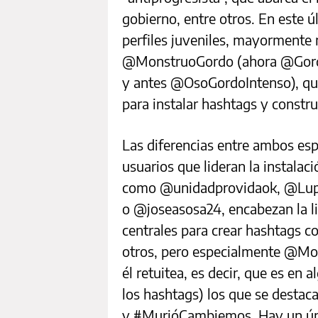
gobierno, entre otros. En este 
perfiles juveniles, mayormente 
@MonstruoGordo (ahora @Gord
y antes @OsoGordoIntenso), que
para instalar hashtags y constr
Las diferencias entre ambos espa
usuarios que lideran la instalac
como @unidadprovidaok, @Lupe
o @joseasosa24, encabezan la l
centrales para crear hashtags
otros, pero especialmente @Mo
él retuitea, es decir, que es en 
los hashtags) los que se desta
y #MurióCambiemos. Hay un úni