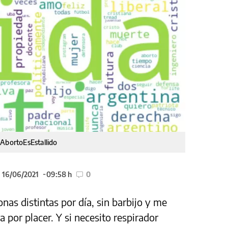
#AbortoEsEstallido
l 16/06/2021
09:58 h
0
onas distintas por día, sin barbijo y me
a por placer. Y si necesito respirador