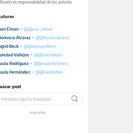
ifusión es responsabilidad de los autores.
utores
-
uan Elman
@@juan_elman
-
lorencia Alcaraz
@@florencialcaraz
-
ngrid Beck
@@soyingridbeck
-
oledad Vallejos
@@SoleVallejos
-
aula Rodríguez
@@madrebotinera
-
aula Hernández
@@PaulidelSur
uscar post