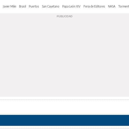
Javier Milei
Brasil
Puertos
San Cayetano
Papa León XIV
Feria de Editores
NASA
Tormen