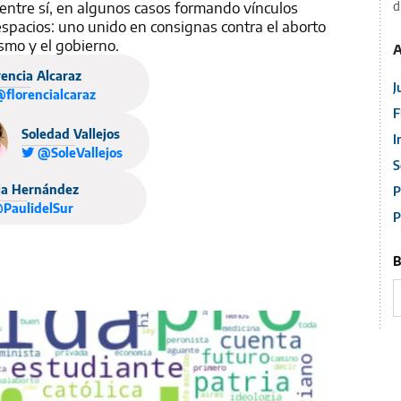
entre sí, en algunos casos formando vínculos
d
espacios: uno unido en consignas contra el aborto
ismo y el gobierno.
A
rencia Alcaraz
J
florencialcaraz
F
Soledad Vallejos
I
@SoleVallejos
S
la Hernández
P
PaulidelSur
P
B