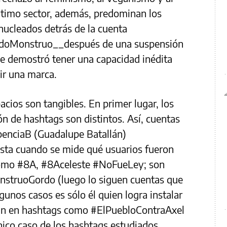
último sector, además, predominan los
nucleados detrás de la cuenta
oMonstruo__después de una suspensión
 demostró tener una capacidad inédita
uir una marca.
cios son tangibles. En primer lugar, los
ión de hashtags son distintos. Así, cuentas
nciaB (Guadalupe Batallán)
ista cuando se mide qué usuarios fueron
 como #8A, #8Aceleste #NoFueLey; son
nstruoGordo (luego lo siguen cuentas que
algunos casos es sólo él quien logra instalar
can en hashtags como #ElPuebloContraAxel
co caso de los hashtags estudiados