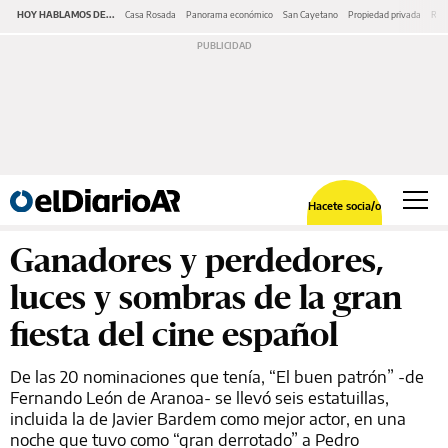
HOY HABLAMOS DE...
Casa Rosada
Panorama económico
San Cayetano
Propiedad privada
Repr
Hacete socia/o
Ganadores y perdedores,
luces y sombras de la gran
fiesta del cine español
De las 20 nominaciones que tenía, “El buen patrón” -de
Fernando León de Aranoa- se llevó seis estatuillas,
incluida la de Javier Bardem como mejor actor, en una
noche que tuvo como “gran derrotado” a Pedro