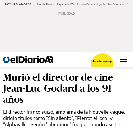
HOY HABLAMOS DE...
Ley de Tierras
Papa León XIV
Joaquín Benegas Lynch
San Cayetano
Swap
Hacete socia/o
Murió el director de cine
Jean-Luc Godard a los 91
años
El director franco suizo, emblema de la Nouvelle vague,
dirigió títulos como “Sin aliento”, “Pierrot el loco” y
“Alphaville”. Según 'Liberation' fue por suicido asistido