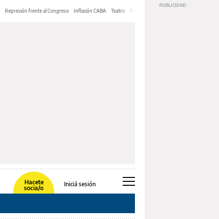
Represión frente al Congreso
Inflación CABA
Teatro
Feria de Editores
Mery Streep
Hacete
Iniciá sesión
socia/o