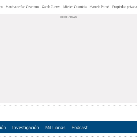
co
Marcha de San Cayetano
García Cuerva
Milei en Colombia
Marcelo Porcel
Propiedad privada
ión
Investigación
Mil Lianas
Podcast