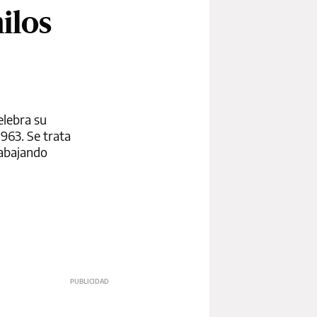
ilos
elebra su
1963. Se trata
rabajando