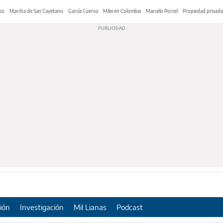
co
Marcha de San Cayetano
García Cuerva
Milei en Colombia
Marcelo Porcel
Propiedad privada
ión
Investigación
Mil Lianas
Podcast