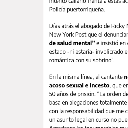
intentó callarlo frente a estas 
Policía puertorriqueña.
Días atrás el abogado de Ricky M
New York Post que el denuncia
de salud mental”
e insistió en
estado -ni estaría- involicrado 
romántica con su sobrino”.
En la misma línea, el cantante
n
acoso sexual e incesto
, que e
50 años de prisión. “La orden d
basa en alegaciones totalmente f
con la responsabilidad que me ca
un asunto legal en curso no pue
Agradezco las innumerables mues