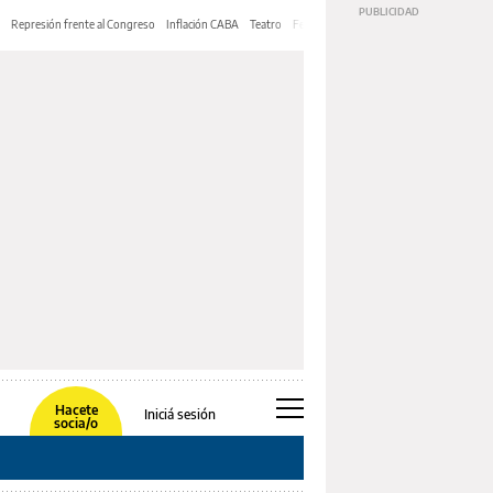
Represión frente al Congreso
Inflación CABA
Teatro
Feria de Editores
Mery Streep
Hacete
Iniciá sesión
socia/o