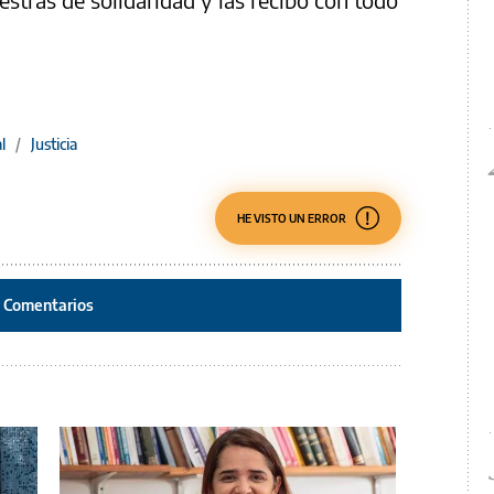
l
/
Justicia
HE VISTO UN ERROR
Comentarios