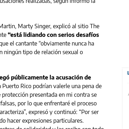
acusaciones realizadas, según informó la
artin, Marty Singer, explicó al sitio The
nte
“está lidiando con serios desafíos
 que el cantante “obviamente nunca ha
en ningún tipo de relación sexual o
egó públicamente la acusación de
n Puerto Rico podrían valerle una pena de
e protección presentada en mi contra se
alsas, por lo que enfrentaré el proceso
racteriza”, expresó y continuó: “Por ser
do hacer expresiones particulares.
tras de solidaridad y las recibo con todo