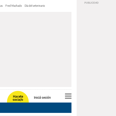
tas
Fred Machado
Día del veterinario
Hacete
Iniciá sesión
socia/o