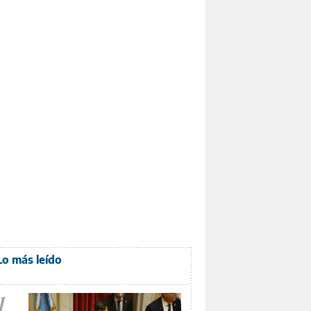
Lo más leído
1