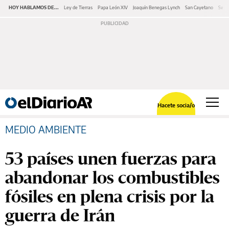
HOY HABLAMOS DE...
Ley de Tierras
Papa León XIV
Joaquín Benegas Lynch
San Cayetano
Swap
Hacete socia/o
MEDIO AMBIENTE
53 países unen fuerzas para
abandonar los combustibles
fósiles en plena crisis por la
guerra de Irán