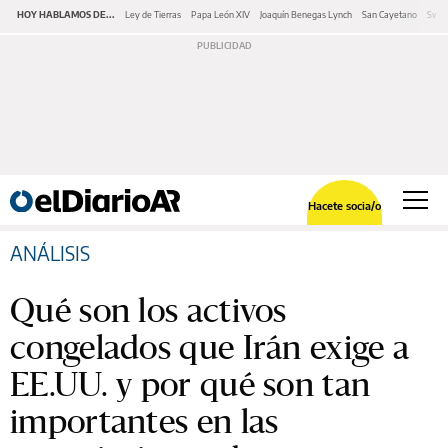
HOY HABLAMOS DE...
Ley de Tierras
Papa León XIV
Joaquín Benegas Lynch
San Cayetano
Swap
Hacete socia/o
ANÁLISIS
Qué son los activos
congelados que Irán exige a
EE.UU. y por qué son tan
importantes en las