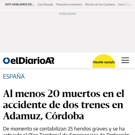
HOY HABLAMOS DE...
Casa Rosada
Panorama económico
Marcha de San Cayetano
García Cuerva
Hacete socia/o
ESPAÑA
Al menos 20 muertos en el
accidente de dos trenes en
Adamuz, Córdoba
De momento se contabilizan 25 heridos graves y se ha
activado el Plan Territorial de Emergencias de Protección