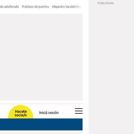
ilo adulterado
Prácticos de puertos
Alejandro Sarubbi Benítez
Hacete
Iniciá sesión
socia/o