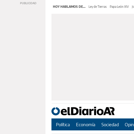
HOY HABLAMOS DE...
Ley de Tierras
Papa León XIV
J
Política
Economía
Sociedad
Opin