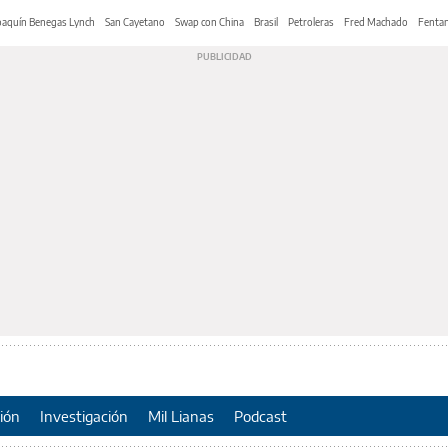
oaquín Benegas Lynch
San Cayetano
Swap con China
Brasil
Petroleras
Fred Machado
Fentan
ión
Investigación
Mil Lianas
Podcast