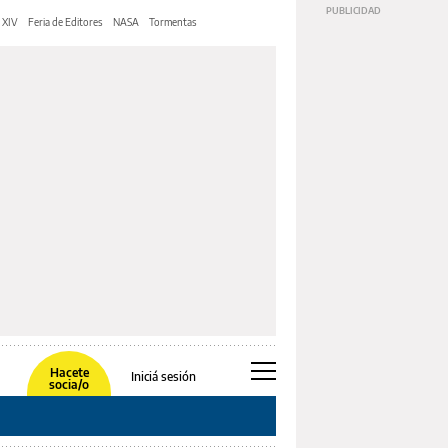
 XIV
Feria de Editores
NASA
Tormentas
Hacete
Iniciá sesión
socia/o