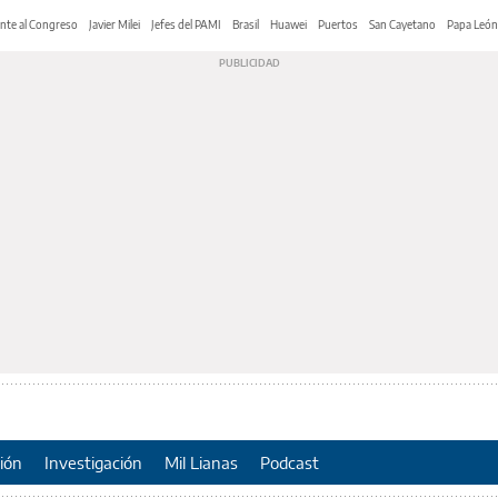
nte al Congreso
Javier Milei
Jefes del PAMI
Brasil
Huawei
Puertos
San Cayetano
Papa León
ión
Investigación
Mil Lianas
Podcast