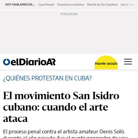
HOY HABLAMOS DE...
Casa Rosada
Panorama económico
Marcha de San Cayetano
García Cuerva
Hacete socia/o
¿QUIÉNES PROTESTAN EN CUBA?
El movimiento San Isidro
cubano: cuando el arte
ataca
El proceso penal contra el artista amateur Denis Solís
durante al año pasado, fue el punto generador de una