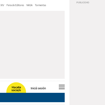
 XIV
Feria de Editores
NASA
Tormentas
Hacete
Iniciá sesión
socia/o