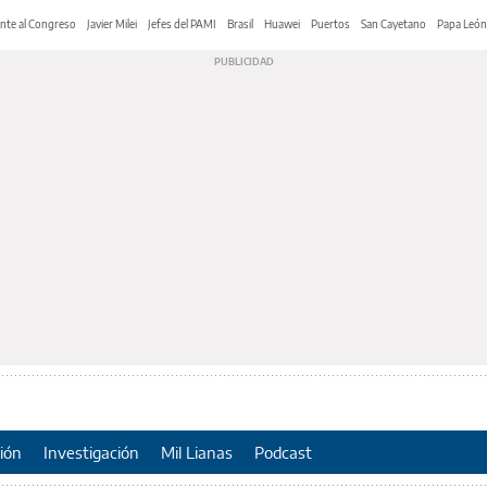
nte al Congreso
Javier Milei
Jefes del PAMI
Brasil
Huawei
Puertos
San Cayetano
Papa León
ión
Investigación
Mil Lianas
Podcast