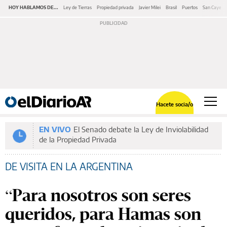
HOY HABLAMOS DE...
Ley de Tierras
Propiedad privada
Javier Milei
Brasil
Puertos
San Cayeta
Hacete socia/o
EN VIVO
El Senado debate la Ley de Inviolabilidad
de la Propiedad Privada
DE VISITA EN LA ARGENTINA
“Para nosotros son seres
queridos, para Hamas son