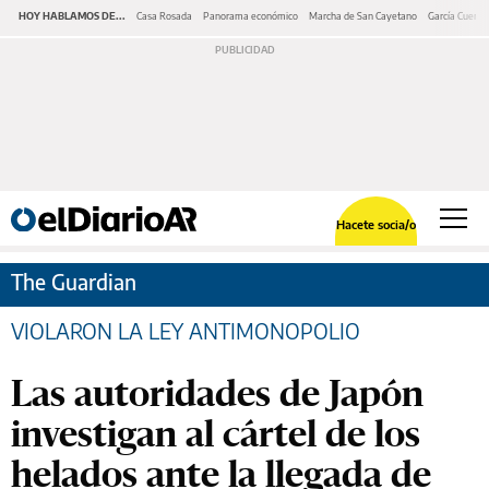
HOY HABLAMOS DE...
Casa Rosada
Panorama económico
Marcha de San Cayetano
García Cuerva
Hacete socia/o
The Guardian
VIOLARON LA LEY ANTIMONOPOLIO
Las autoridades de Japón
investigan al cártel de los
helados ante la llegada de