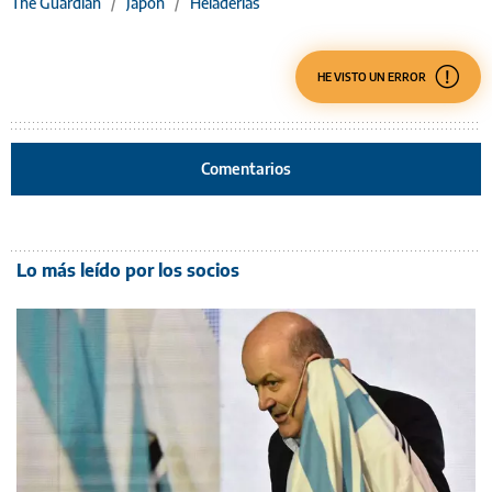
The Guardian
/
Japón
/
Heladerías
HE VISTO UN ERROR
Comentarios
Lo más leído por los socios