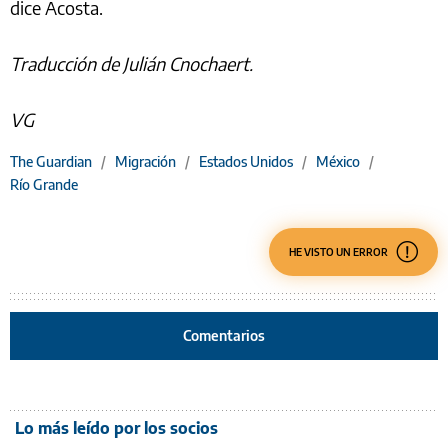
dice Acosta.
Traducción de Julián Cnochaert.
VG
The Guardian
/
Migración
/
Estados Unidos
/
México
/
Río Grande
HE VISTO UN ERROR
Comentarios
Lo más leído por los socios