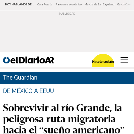
HOY HABLAMOS DE...
Casa Rosada
Panorama económico
Marcha de San Cayetano
García Cuerva
Hacete socia/o
The Guardian
DE MÉXICO A EEUU
Sobrevivir al río Grande, la
peligrosa ruta migratoria
hacia el “sueño americano”