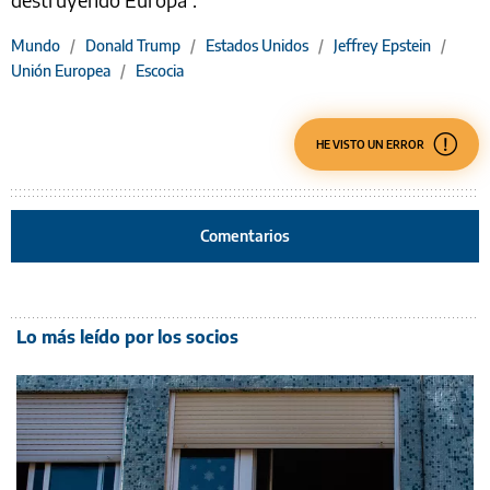
Mundo
/
Donald Trump
/
Estados Unidos
/
Jeffrey Epstein
/
Unión Europea
/
Escocia
HE VISTO UN ERROR
Comentarios
Lo más leído por los socios