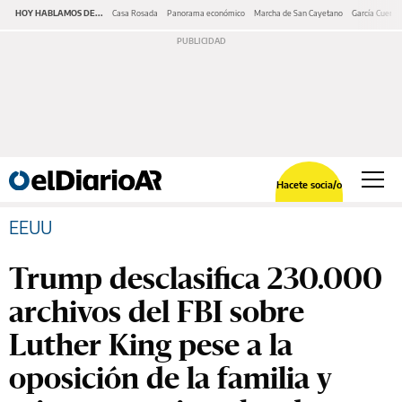
HOY HABLAMOS DE...
Casa Rosada
Panorama económico
Marcha de San Cayetano
García Cuerva
Hacete socia/o
EEUU
Trump desclasifica 230.000
archivos del FBI sobre
Luther King pese a la
oposición de la familia y