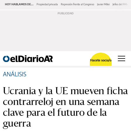
HOY HABLAMOS DE...
Propiedad privada
Represión frente al Congreso
Javier Milei
Jefes del PAMI
Hacete socia/o
ANÁLISIS
Ucrania y la UE mueven ficha
contrarreloj en una semana
clave para el futuro de la
guerra