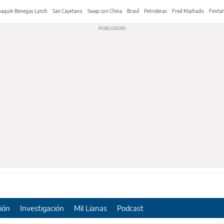
oaquín Benegas Lynch
San Cayetano
Swap con China
Brasil
Petroleras
Fred Machado
Fentan
ión
Investigación
Mil Lianas
Podcast