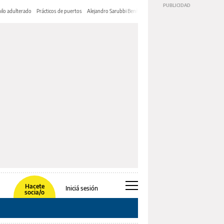
ilo adulterado
Prácticos de puertos
Alejandro Sarubbi Benítez
Hacete
Iniciá sesión
socia/o