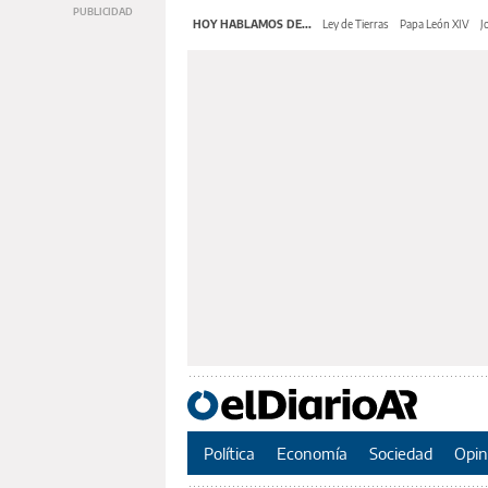
HOY HABLAMOS DE...
Ley de Tierras
Papa León XIV
J
Política
Economía
Sociedad
Opin