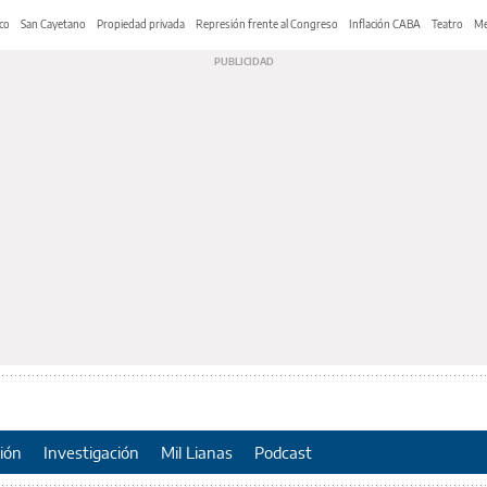
co
San Cayetano
Propiedad privada
Represión frente al Congreso
Inflación CABA
Teatro
Me
ión
Investigación
Mil Lianas
Podcast