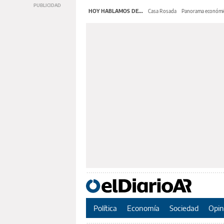
HOY HABLAMOS DE...
Casa Rosada
Panorama económi
Política
Economía
Sociedad
Opin