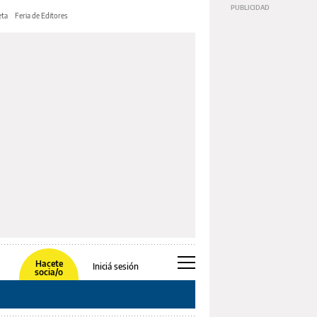
ta
Feria de Editores
Hacete
Iniciá sesión
socia/o