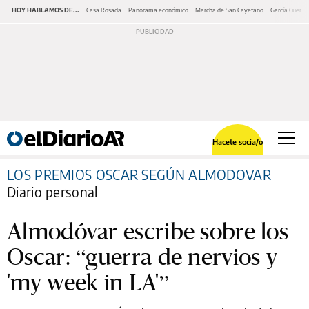
HOY HABLAMOS DE...
Casa Rosada
Panorama económico
Marcha de San Cayetano
García Cuerva
Hacete socia/o
LOS PREMIOS OSCAR SEGÚN ALMODOVAR
Diario personal
Almodóvar escribe sobre los
Oscar: “guerra de nervios y
'my week in LA'”