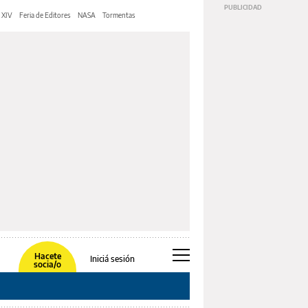
 XIV
Feria de Editores
NASA
Tormentas
Hacete
Iniciá sesión
socia/o