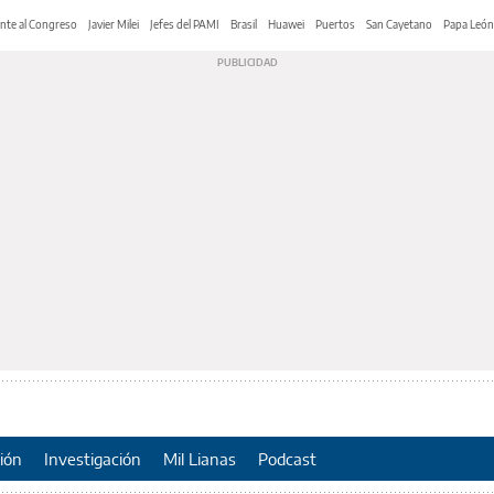
nte al Congreso
Javier Milei
Jefes del PAMI
Brasil
Huawei
Puertos
San Cayetano
Papa León
ión
Investigación
Mil Lianas
Podcast