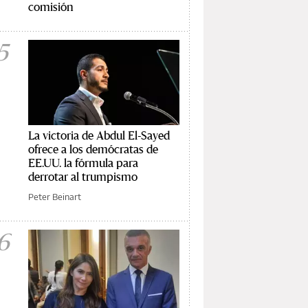
comisión
5
La victoria de Abdul El-Sayed
ofrece a los demócratas de
EE.UU. la fórmula para
derrotar al trumpismo
Peter Beinart
6