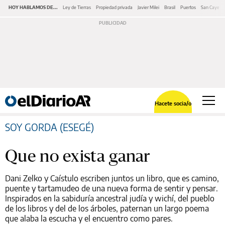
HOY HABLAMOS DE...
Ley de Tierras
Propiedad privada
Javier Milei
Brasil
Puertos
San Cayeta
Hacete socia/o
SOY GORDA (ESEGÉ)
Que no exista ganar
Dani Zelko y Caístulo escriben juntos un libro, que es camino,
puente y tartamudeo de una nueva forma de sentir y pensar.
Inspirados en la sabiduría ancestral judía y wichí, del pueblo
de los libros y del de los árboles, paternan un largo poema
que alaba la escucha y el encuentro como pares.