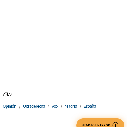
GW
Opinión
/
Ultraderecha
/
Vox
/
Madrid
/
España
HE VISTO UN ERROR