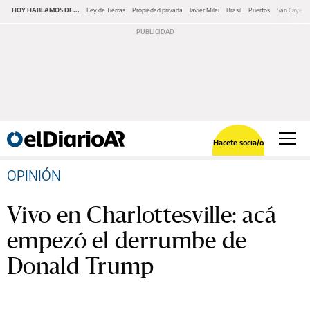
HOY HABLAMOS DE...
Ley de Tierras
Propiedad privada
Javier Milei
Brasil
Puertos
San Cayeta
Hacete socia/o
OPINIÓN
Vivo en Charlottesville: acá
empezó el derrumbe de
Donald Trump