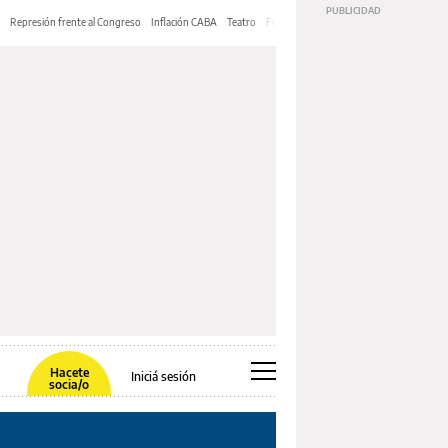
Represión frente al Congreso
Inflación CABA
Teatro
Feria de Editores
Mery Streep
Hacete
Iniciá sesión
socia/o