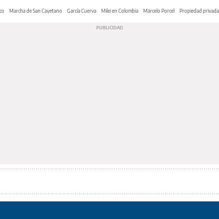
co
Marcha de San Cayetano
García Cuerva
Milei en Colombia
Marcelo Porcel
Propiedad privada