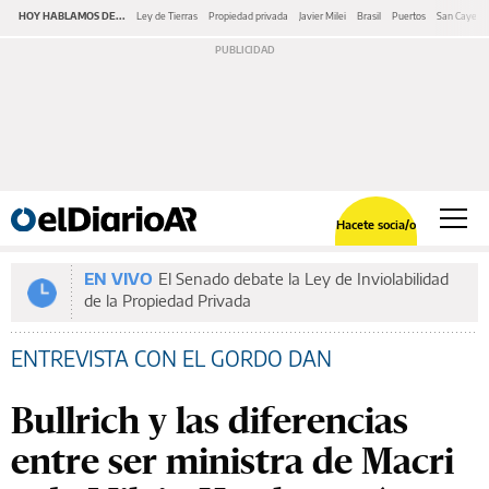
HOY HABLAMOS DE...
Ley de Tierras
Propiedad privada
Javier Milei
Brasil
Puertos
San Cayeta
Hacete socia/o
EN VIVO
El Senado debate la Ley de Inviolabilidad
de la Propiedad Privada
ENTREVISTA CON EL GORDO DAN
Bullrich y las diferencias
entre ser ministra de Macri