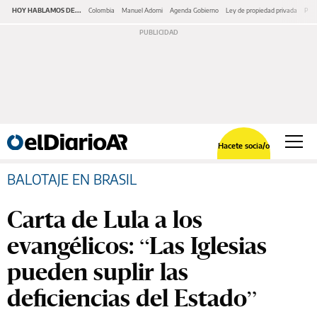
HOY HABLAMOS DE...
Colombia
Manuel Adorni
Agenda Gobierno
Ley de propiedad privada
Pano
Hacete socia/o
BALOTAJE EN BRASIL
Carta de Lula a los
evangélicos: “Las Iglesias
pueden suplir las
deficiencias del Estado”