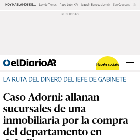
HOY HABLAMOS DE...
Ley de Tierras
Papa León XIV
Joaquín Benegas Lynch
San Cayetano
Swap
Hacete socia/o
LA RUTA DEL DINERO DEL JEFE DE GABINETE
Caso Adorni: allanan
sucursales de una
inmobiliaria por la compra
del departamento en