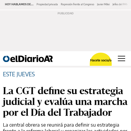
HOY HABLAMOS DE...
Propiedad privada
Represión frente al Congreso
Javier Milei
Jefes del PAMI
Hacete socia/o
ESTE JUEVES
La CGT define su estrategia
judicial y evalúa una marcha
por el Día del Trabajador
La central obrera se reunirá para definir su estrategia
frente a la reforma laboral y organizar las actividades por