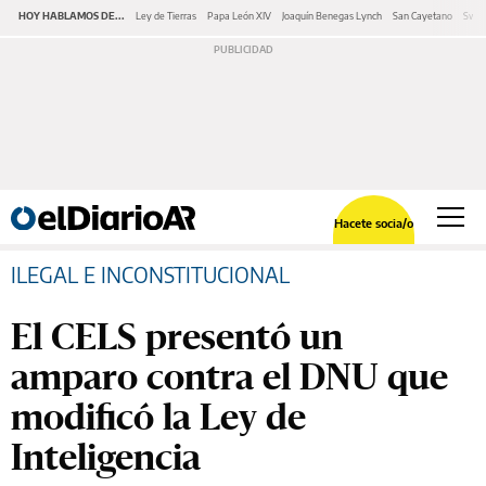
HOY HABLAMOS DE...
Ley de Tierras
Papa León XIV
Joaquín Benegas Lynch
San Cayetano
Swap
Hacete socia/o
ILEGAL E INCONSTITUCIONAL
El CELS presentó un
amparo contra el DNU que
modificó la Ley de
Inteligencia