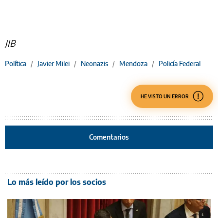
JIB
Política
/
Javier Milei
/
Neonazis
/
Mendoza
/
Policía Federal
HE VISTO UN ERROR
Comentarios
Lo más leído por los socios