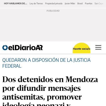
HOY HABLAMOS DE...
Ley de Tierras
Propiedad privada
Javier Milei
Brasil
Puertos
San Cayeta
Hacete socia/o
QUEDARON A DISPOSICIÓN DE LA JUSTICIA
FEDERAL
Dos detenidos en Mendoza
por difundir mensajes
antisemitas, promover
ideología neonazi y