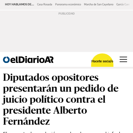
HOY HABLAMOS DE...
Casa Rosada
Panorama económico
Marcha de San Cayetano
García Cuerva
Hacete socia/o
Diputados opositores
presentarán un pedido de
juicio político contra el
presidente Alberto
Fernández