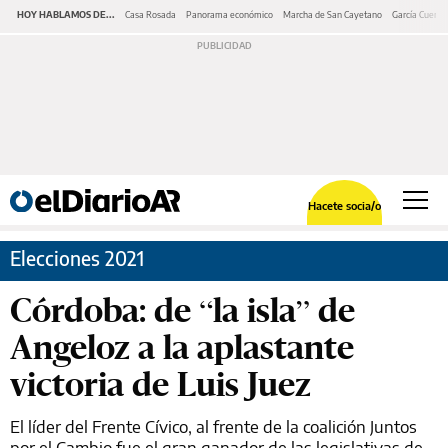
HOY HABLAMOS DE...
Casa Rosada
Panorama económico
Marcha de San Cayetano
García Cuerva
Hacete socia/o
Elecciones 2021
Córdoba: de “la isla” de
Angeloz a la aplastante
victoria de Luis Juez
El líder del Frente Cívico, al frente de la coalición Juntos
por el Cambio fue el gran ganador de las legislativas de