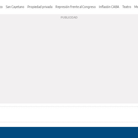
co
San Cayetano
Propiedad privada
Represión frente al Congreso
Inflación CABA
Teatro
Me