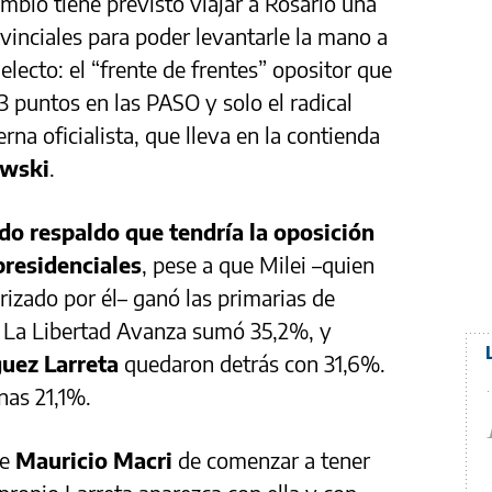
mbio tiene previsto viajar a Rosario una
vinciales para poder levantarle la mano a
lecto: el “frente de frentes” opositor que
 puntos en las PASO y solo el radical
na oficialista, que lleva en la contienda
wski
.
do respaldo que tendría la oposición
presidenciales
, pese a que Milei –quien
rizado por él– ganó las primarias de
 La Libertad Avanza sumó 35,2%, y
uez Larreta
quedaron detrás con 31,6%.
nas 21,1%.
de
Mauricio Macri
de comenzar a tener