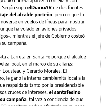
 propio Larreta aparezca con ella y con
a. Según supo
elDiarioAR
de dos fuentes
iaje del alcalde porteño
, pero no que lo
e moverse en vuelos de líneas para mostrar
aunque ha volado en aviones privados
gos–, mientras el jefe de Gobierno costeó
da su campaña.
ita a Larreta en Santa Fe porque el alcalde
elea local, en el marco de su alianza
ín Lousteau y Gerardo Morales. El
, le ganó la interna cambiemita local a la
ue respaldada tanto por la presidenciable
sos cruces de intereses,
el santafesino
” su campaña
, tal vez a conciencia de que