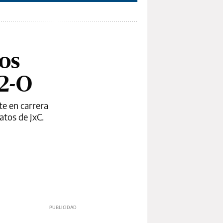
dos
22-O
te en carrera
atos de JxC.