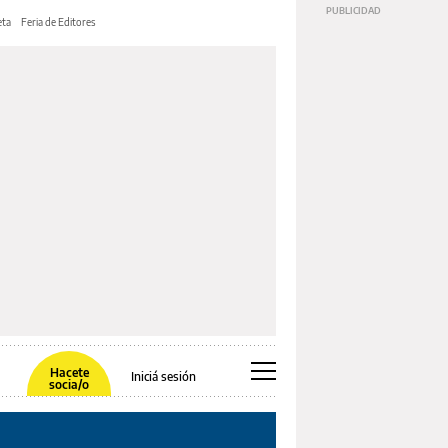
ta
Feria de Editores
Hacete
Iniciá sesión
socia/o