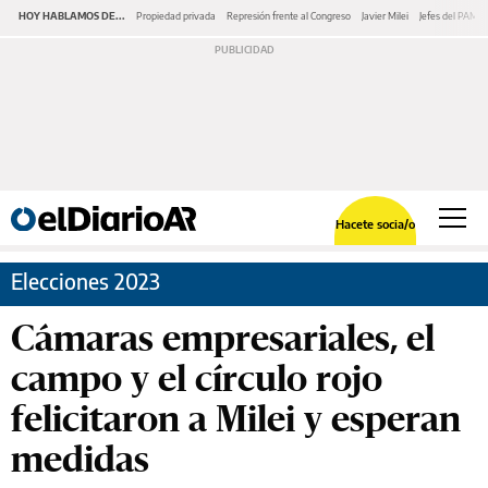
HOY HABLAMOS DE...
Propiedad privada
Represión frente al Congreso
Javier Milei
Jefes del PAMI
Hacete socia/o
Elecciones 2023
Cámaras empresariales, el
campo y el círculo rojo
felicitaron a Milei y esperan
medidas