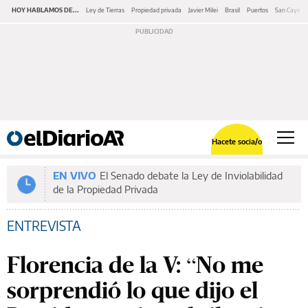
HOY HABLAMOS DE...
Ley de Tierras
Propiedad privada
Javier Milei
Brasil
Puertos
San Cayeta
Hacete socia/o
EN VIVO
El Senado debate la Ley de Inviolabilidad
de la Propiedad Privada
ENTREVISTA
Florencia de la V: “No me
sorprendió lo que dijo el