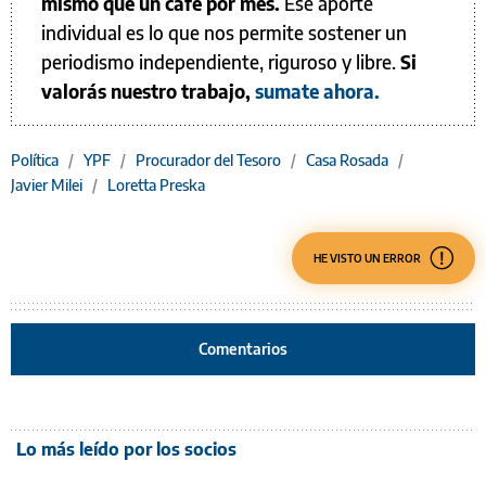
mismo que un café por mes.
Ese aporte
individual es lo que nos permite sostener un
periodismo independiente, riguroso y libre.
Si
valorás nuestro trabajo,
sumate ahora.
Política
/
YPF
/
Procurador del Tesoro
/
Casa Rosada
/
Javier Milei
/
Loretta Preska
HE VISTO UN ERROR
Comentarios
Lo más leído por los socios