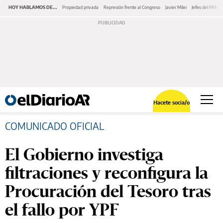
HOY HABLAMOS DE...
Propiedad privada
Represión frente al Congreso
Javier Milei
Jefes del PAMI
Hacete socia/o
COMUNICADO OFICIAL
El Gobierno investiga
filtraciones y reconfigura la
Procuración del Tesoro tras
el fallo por YPF