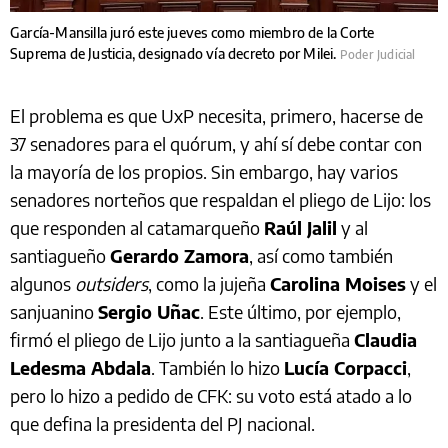
García-Mansilla juró este jueves como miembro de la Corte
Suprema de Justicia, designado vía decreto por Milei.
Poder Judicial
El problema es que UxP necesita, primero, hacerse de
37 senadores para el quórum, y ahí sí debe contar con
la mayoría de los propios. Sin embargo, hay varios
senadores norteños que respaldan el pliego de Lijo: los
que responden al catamarqueño
Raúl Jalil
y al
santiagueño
Gerardo Zamora
, así como también
algunos
outsiders
, como la jujeña
Carolina Moises
y el
sanjuanino
Sergio Uñac
. Este último, por ejemplo,
firmó el pliego de Lijo junto a la santiagueña
Claudia
Ledesma Abdala
. También lo hizo
Lucía Corpacci
,
pero lo hizo a pedido de CFK: su voto está atado a lo
que defina la presidenta del PJ nacional.