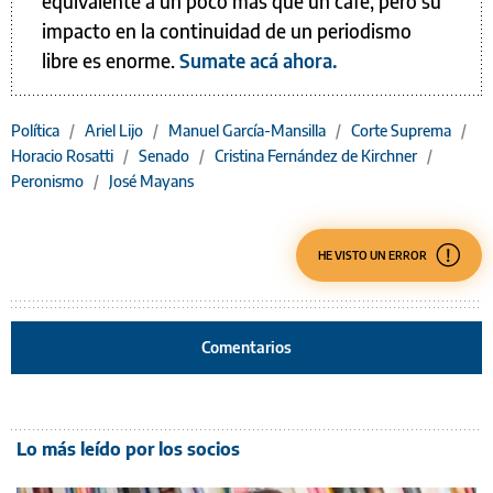
equivalente a un poco más que un café, pero su
impacto en la continuidad de un periodismo
libre es enorme.
Sumate acá ahora.
Política
/
Ariel Lijo
/
Manuel García-Mansilla
/
Corte Suprema
/
Horacio Rosatti
/
Senado
/
Cristina Fernández de Kirchner
/
Peronismo
/
José Mayans
HE VISTO UN ERROR
Comentarios
Lo más leído por los socios